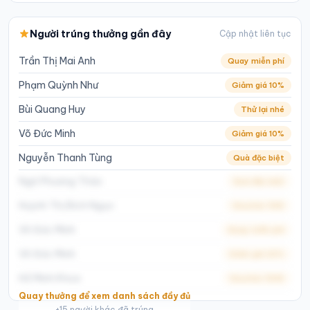
Người trúng thưởng gần đây
Cập nhật liên tục
Trần Thị Mai Anh
Quay miễn phí
Phạm Quỳnh Như
Giảm giá 10%
Bùi Quang Huy
Thử lại nhé
Võ Đức Minh
Giảm giá 10%
Nguyễn Thanh Tùng
Quà đặc biệt
Ngô Phương Thảo
Quà đặc biệt
Huỳnh Thị Bích Ngọc
Voucher 50K
Võ Đức Minh
Quay miễn phí
Võ Đức Minh
Giảm giá 20%
Hồ Minh Khoa
Voucher 100K
Quay thưởng để xem danh sách đầy đủ
+
15
người khác đã trúng