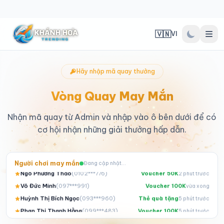
🇻🇳
VI
Hãy nhập mã quay thưởng
Vòng Quay May Mắn
Nhận mã quay từ Admin và nhập vào ô bên dưới để có
cơ hội nhận những giải thưởng hấp dẫn.
Trần Thị Mai Anh
(
0101***640
)
Quà đặc biệt
1 phút trước
Dương Văn Đạt
(
096***401
)
Giảm giá 20%
1 phút trước
Hồ Minh Khoa
(
094***764
)
Quà đặc biệt
vừa xong
Người chơi may mắn
Đang cập nhật...
Ngô Phương Thảo
(
0102***776
)
Voucher 50K
2 phút trước
Võ Đức Minh
(
097***991
)
Voucher 100K
vừa xong
Huỳnh Thị Bích Ngọc
(
093***960
)
Thẻ quà tặng
5 phút trước
Phan Thị Thanh Hằng
(
099***483
)
Voucher 100K
5 phút trước
Trần Thị Mai Anh
(
091***394
)
Voucher 200K
vừa xong