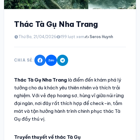
Thác Tà Gụ Nha Trang
Thứ Ba, 21/04/2026
199
lượt xem
✍️
Seros Huynh
CHIA SẺ:
Thác Tà Gụ Nha Trang
là điểm đến khám phá lý
tưởng cho du khách yêu thiên nhiên và thích trải
nghiệm. Với vẻ đẹp hoang sơ, hùng vĩ giữa núi rừng
đại ngàn, nơi đây rất thích hợp để check-in, tắm
mát và tận hưởng hành trình chinh phục thác Tà
Gụ đầy thú vị.
Truyền thuyết về thác Tà Gụ