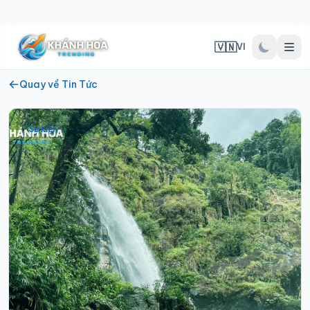
🇻🇳
VI
Quay về Tin Tức
Sự kiện