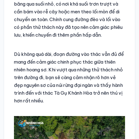
băng qua suối nhỏ, có nơi khá suối trơn trượt và
cần bám vào rễ cây hoặc men theo lối mòn để di
chuyển an toàn. Chính cung đường đèo và lối vào
có phần thử thách này đã tạo nên cảm giác phiêu
lưu, khiến chuyến đi thêm phần hấp dẫn.
Dù không quá dài, đoạn đường vào thác vẫn đủ để
mang đến cảm giác chinh phục thác giữa thiên
nhiên hoang sơ. Khi vượt qua những thử thách nhỏ
trên đường đi, bạn sẽ càng cảm nhận rõ hơn vẻ
đẹp nguyên sơ của núi rừng đại ngàn và thấy hành
trình đến với thác Tà Gụ Khánh Hòa trở nên thú vị
hơn rất nhiều.