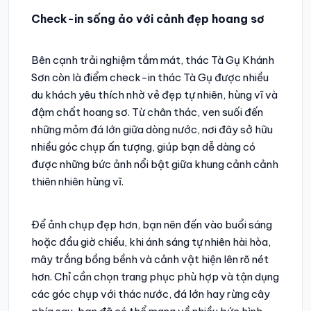
Check-in sống ảo với cảnh đẹp hoang sơ
Bên cạnh trải nghiệm tắm mát, thác Tà Gụ Khánh
Sơn còn là điểm check-in thác Tà Gụ được nhiều
du khách yêu thích nhờ vẻ đẹp tự nhiên, hùng vĩ và
đậm chất hoang sơ. Từ chân thác, ven suối đến
những mỏm đá lớn giữa dòng nước, nơi đây sở hữu
nhiều góc chụp ấn tượng, giúp bạn dễ dàng có
được những bức ảnh nổi bật giữa khung cảnh cảnh
thiên nhiên hùng vĩ.
Để ảnh chụp đẹp hơn, bạn nên đến vào buổi sáng
hoặc đầu giờ chiều, khi ánh sáng tự nhiên hài hòa,
mây trắng bồng bềnh và cảnh vật hiện lên rõ nét
hơn. Chỉ cần chọn trang phục phù hợp và tận dụng
các góc chụp với thác nước, đá lớn hay rừng cây