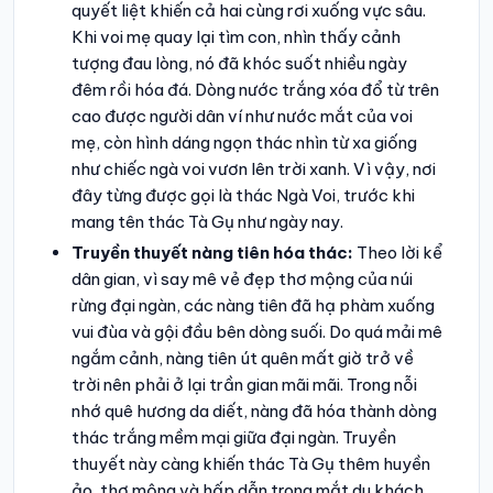
quyết liệt khiến cả hai cùng rơi xuống vực sâu.
Khi voi mẹ quay lại tìm con, nhìn thấy cảnh
tượng đau lòng, nó đã khóc suốt nhiều ngày
đêm rồi hóa đá. Dòng nước trắng xóa đổ từ trên
cao được người dân ví như nước mắt của voi
mẹ, còn hình dáng ngọn thác nhìn từ xa giống
như chiếc ngà voi vươn lên trời xanh. Vì vậy, nơi
đây từng được gọi là thác Ngà Voi, trước khi
mang tên thác Tà Gụ như ngày nay.
Truyền thuyết nàng tiên hóa thác:
Theo lời kể
dân gian, vì say mê vẻ đẹp thơ mộng của núi
rừng đại ngàn, các nàng tiên đã hạ phàm xuống
vui đùa và gội đầu bên dòng suối. Do quá mải mê
ngắm cảnh, nàng tiên út quên mất giờ trở về
trời nên phải ở lại trần gian mãi mãi. Trong nỗi
nhớ quê hương da diết, nàng đã hóa thành dòng
thác trắng mềm mại giữa đại ngàn. Truyền
thuyết này càng khiến thác Tà Gụ thêm huyền
ảo, thơ mộng và hấp dẫn trong mắt du khách.